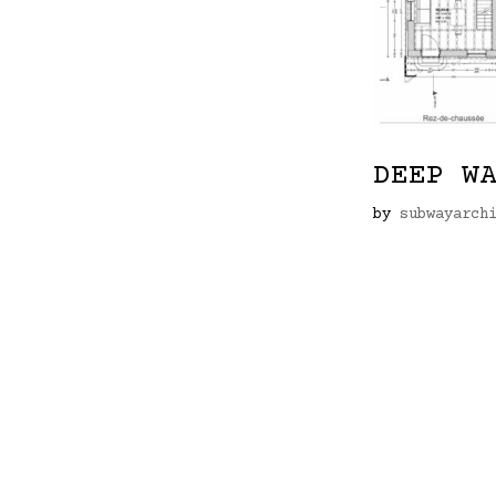
DEEP W
by
subwayarch