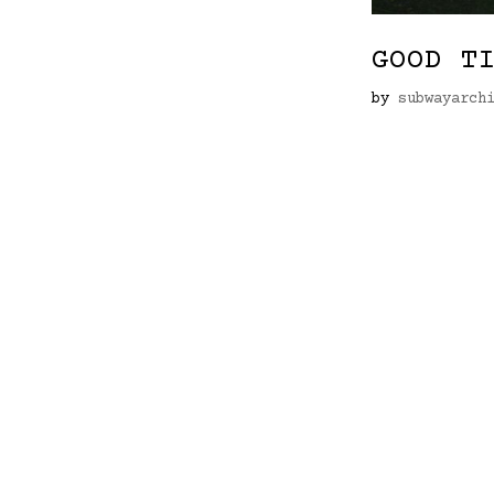
GOOD T
by
subwayarch