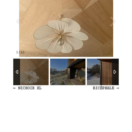
1
/
12
←
NICHOIR XL
BICÉPHALE
→